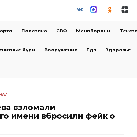
арта
Политика
СВО
Минобороны
Текст
гнитные бури
Вооружение
Еда
Здоровье
НАЛ
ева взломали
го имени вбросили фейк о