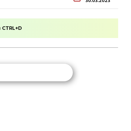
30.03.2023
и
CTRL+D