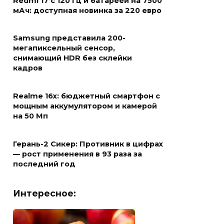
Redmi 17 с 120 Гц и батареей на 7500
мАч: доступная новинка за 220 евро
Samsung представила 200-
мегапиксельный сенсор,
снимающий HDR без склейки
кадров
Realme 16x: бюджетный смартфон с
мощным аккумулятором и камерой
на 50 Мп
Герань-2 Сикер: Противник в цифрах
— рост применения в 93 раза за
последний год
Интересное: