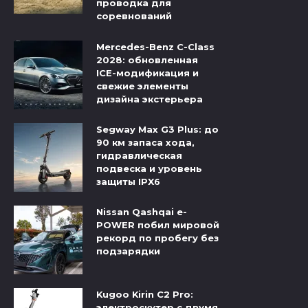
проводка для
соревнований
Mercedes-Benz C-Class
2028: обновленная
ICE-модификация и
свежие элементы
дизайна экстерьера
Segway Max G3 Plus: до
90 км запаса хода,
гидравлическая
подвеска и уровень
защиты IPX6
Nissan Qashqai e-
POWER побил мировой
рекорд по пробегу без
подзарядки
Kugoo Kirin C2 Pro:
электроскутер с двумя