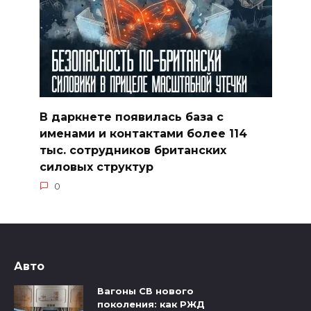
В даркнете появилась база с
именами и контактами более 114
тыс. сотрудников британских
силовых структур
0
Авто
Вагоны СВ нового
поколения: как РЖД