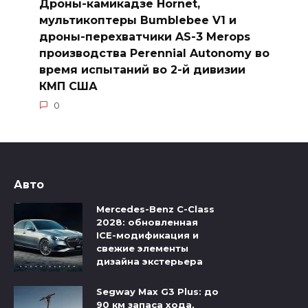
Дроны-камикадзе Hornet,
мультикоптеры Bumblebee V1 и
дроны-перехватчики AS-3 Merops
производства Perennial Autonomy во
время испытаний во 2-й дивизии
КМП США
0
Авто
Mercedes-Benz C-Class
2028: обновленная
ICE-модификация и
свежие элементы
дизайна экстерьера
Segway Max G3 Plus: до
90 км запаса хода,