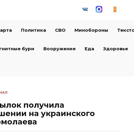
арта
Политика
СВО
Минобороны
Текст
гнитные бури
Вооружение
Еда
Здоровье
НАЛ
тылок получила
шении на украинского
рмолаева