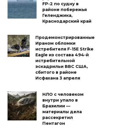
FP-2 по судну в
районе побережья
Геленджика,
Краснодарский край
Продемонстрированные
Ираном обломки
истребителя F-15E Strike
Eagle из состава 494-й
истребительной
эскадрильи ВВС США,
сбитого в районе
Исфахана 3 апреля
НЛО с человеком
внутри упало в
Бразилии —
материалы дела
рассекретил
Пентагон