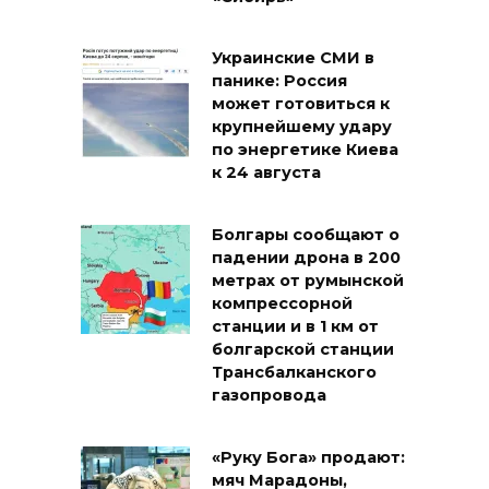
Украинские СМИ в
панике: Россия
может готовиться к
крупнейшему удару
по энергетике Киева
к 24 августа
Болгары сообщают о
падении дрона в 200
метрах от румынской
компрессорной
станции и в 1 км от
болгарской станции
Трансбалканского
газопровода
«Руку Бога» продают:
мяч Марадоны,