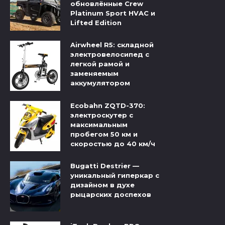
обновлённые Crew
Platinum Sport HVAC и
Lifted Edition
Airwheel R5: складной
электровелосипед с
легкой рамой и
заменяемым
аккумулятором
Ecobahn ZQTD-370:
электроскутер с
максимальным
пробегом 50 км и
скоростью до 40 км/ч
Bugatti Destrier —
уникальный гиперкар с
дизайном в духе
рыцарских доспехов