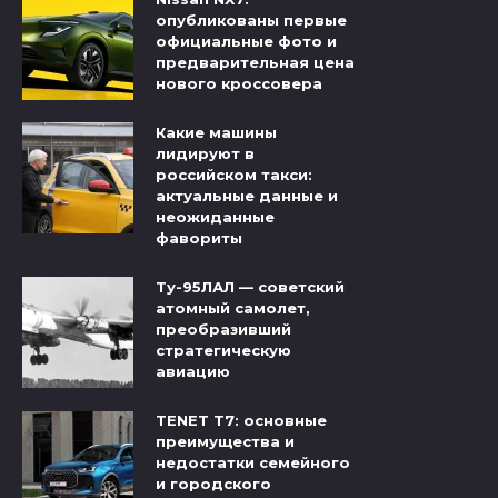
опубликованы первые
официальные фото и
предварительная цена
нового кроссовера
Какие машины
лидируют в
российском такси:
актуальные данные и
неожиданные
фавориты
Ту-95ЛАЛ — советский
атомный самолет,
преобразивший
стратегическую
авиацию
TENET T7: основные
преимущества и
недостатки семейного
и городского