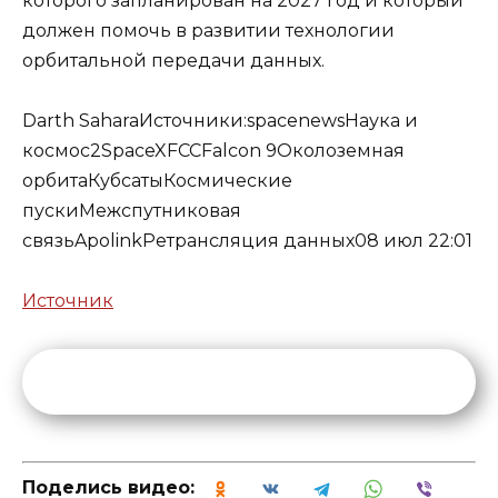
которого запланирован на 2027 год и который
должен помочь в развитии технологии
орбитальной передачи данных.
Darth Sahara
Источники:
spacenews
Наука и
космос
2
SpaceX
FCC
Falcon 9
Околоземная
орбита
Кубсаты
Космические
пуски
Межспутниковая
связь
Apolink
Ретрансляция данных
08 июл 22:01
Источник
Поделись видео: