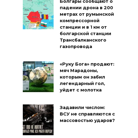
Болгары сообщают о
падении дрона в 200
метрах от румынской
компрессорной
станции и в 1 км от
болгарской станции
Трансбалканского
газопровода
«Руку Бога» продают:
мяч Марадоны,
которым он забил
легендарный гол,
уйдет с молотка
Задавили числом:
ВСУ не справляются с
массовостью ударов?