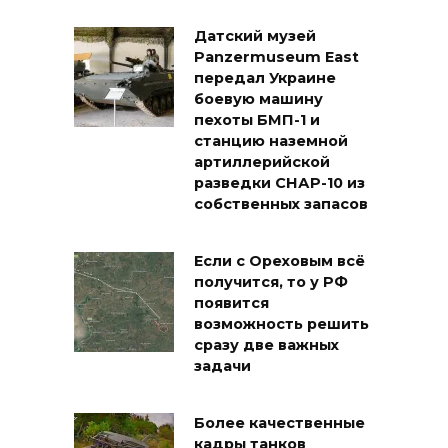
Датский музей
Panzermuseum East
передал Украине
боевую машину
пехоты БМП-1 и
станцию наземной
артиллерийской
разведки СНАР-10 из
собственных запасов
Если с Ореховым всё
получится, то у РФ
появится
возможность решить
сразу две важных
задачи
Более качественные
кадры танков