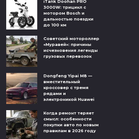
iTank Doohan PRO
3000W: трицикл с
мотором Bosch и
дальностью поездки
до 100 км
Советский мотороллер
«Муравей»: причины
исчезновения легенды
грузовых перевозок
Dongfeng Yipai M8 —
вместительный
кроссовер с тремя
рядами и
электроникой Huawei
Когда ремонт теряет
смысл: особенности
покупки авто по новым
правилам в 2026 году