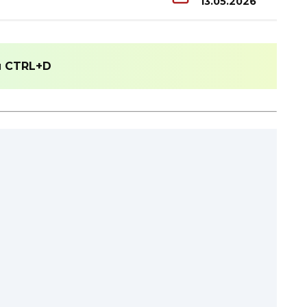
13.05.2026
и
CTRL+D