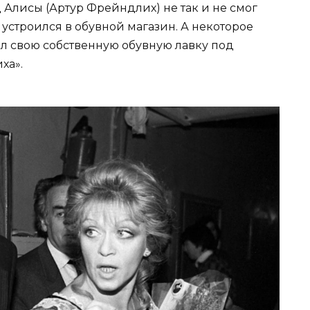
д Алисы (Артур Фрейндлих) не так и не смог
е устроился в обувной магазин. А некоторое
л свою собственную обувную лавку под
ха».