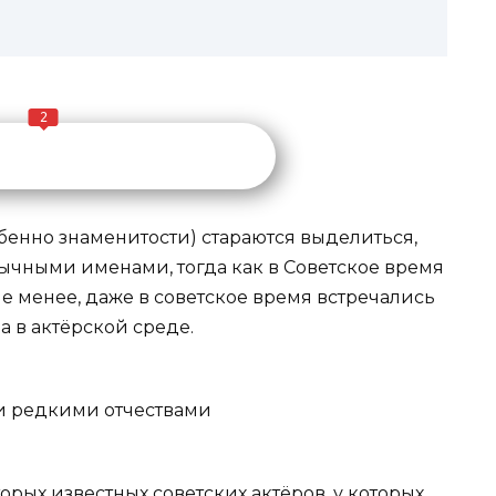
2
енно знаменитости) стараются выделиться,
ычными именами, тогда как в Советское время
не менее, даже в советское время встречались
 в актёрской среде.
орых известных советских актёров, у которых