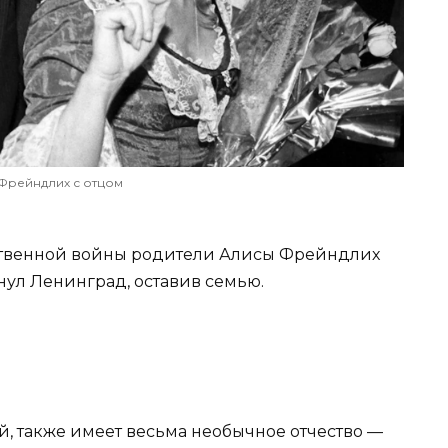
Фрейндлих с отцом
ственной войны родители Алисы Фрейндлих
ул Ленинград, оставив семью.
й, также имеет весьма необычное отчество —