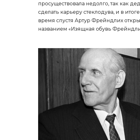
просуществовала недолго, так как де
сделать карьеру стеклодува, и в итог
время спустя Артур Фрейндлих откры
названием «Изящная обувь Фрейндли