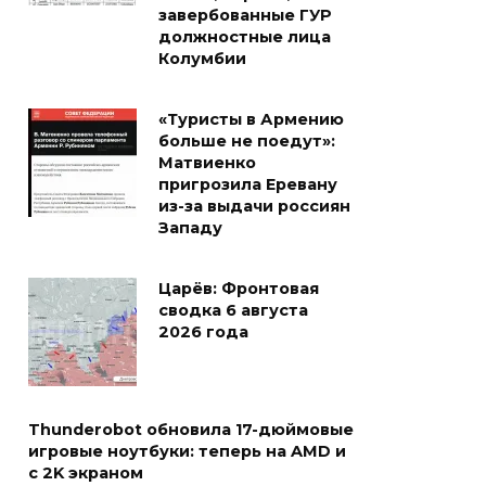
завербованные ГУР
должностные лица
Колумбии
«Туристы в Армению
больше не поедут»:
Матвиенко
пригрозила Еревану
из-за выдачи россиян
Западу
Царёв: Фронтовая
сводка 6 августа
2026 года
Thunderobot обновила 17-дюймовые
игровые ноутбуки: теперь на AMD и
с 2K экраном