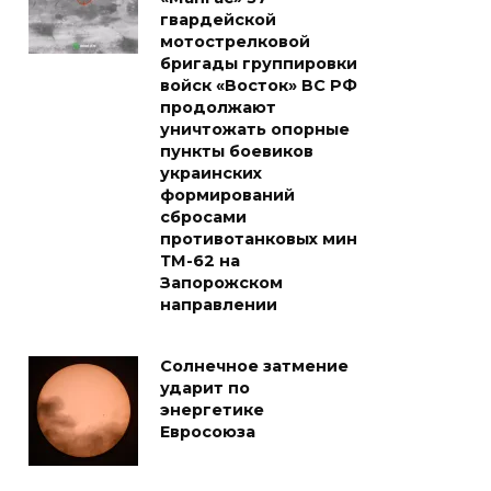
гвардейской
мотострелковой
бригады группировки
войск «Восток» ВС РФ
продолжают
уничтожать опорные
пункты боевиков
украинских
формирований
сбросами
противотанковых мин
ТМ-62 на
Запорожском
направлении
Солнечное затмение
ударит по
энергетике
Евросоюза